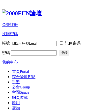
免費註冊
找回密碼
帳號
記住密碼
密碼
登錄
我的中心
首頁
Portal
綜合論壇
BBS
手遊
公會
Group
空間
Space
網頁遊戲
應用
購物