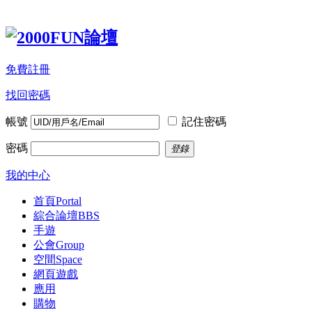
免費註冊
找回密碼
帳號
記住密碼
密碼
登錄
我的中心
首頁
Portal
綜合論壇
BBS
手遊
公會
Group
空間
Space
網頁遊戲
應用
購物