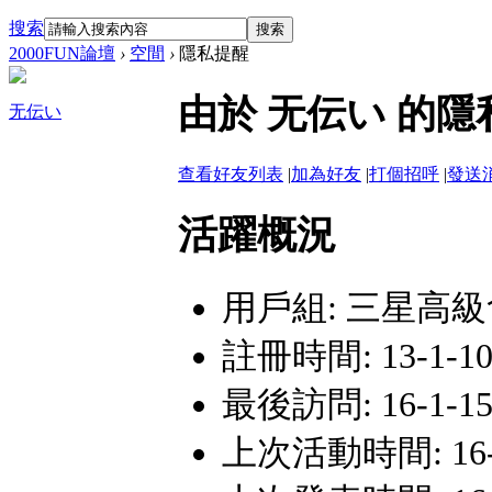
搜索
搜索
2000FUN論壇
›
空間
›
隱私提醒
由於 无伝い 的
无伝い
查看好友列表
|
加為好友
|
打個招呼
|
發送
活躍概況
用戶組:
三星高級
註冊時間: 13-1-10
最後訪問: 16-1-15
上次活動時間: 16-1-