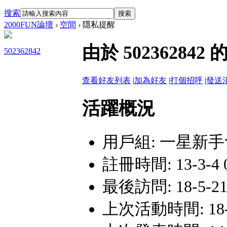
搜索
搜索
2000FUN論壇
›
空間
›
隱私提醒
由於 5023628
502362842
查看好友列表
|
加為好友
|
打個招呼
|
發送
活躍概況
用戶組:
一星新手
註冊時間: 13-3-4 
最後訪問: 18-5-21
上次活動時間: 18-5-