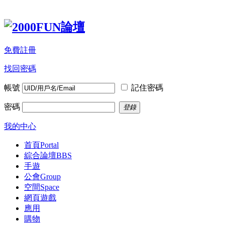
免費註冊
找回密碼
帳號
記住密碼
密碼
登錄
我的中心
首頁
Portal
綜合論壇
BBS
手遊
公會
Group
空間
Space
網頁遊戲
應用
購物