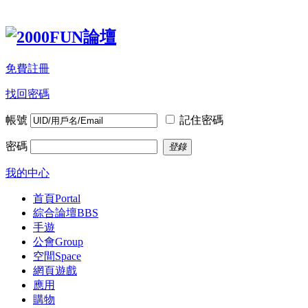
免費註冊
找回密碼
帳號
記住密碼
密碼
登錄
我的中心
首頁
Portal
綜合論壇
BBS
手遊
公會
Group
空間
Space
網頁遊戲
應用
購物