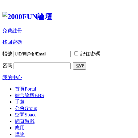
免費註冊
找回密碼
帳號
記住密碼
密碼
登錄
我的中心
首頁
Portal
綜合論壇
BBS
手遊
公會
Group
空間
Space
網頁遊戲
應用
購物