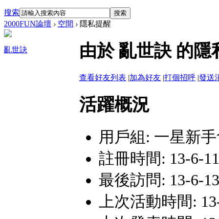
搜索
搜索
2000FUN論壇
›
空間
›
隱私提醒
由於 亂世訣 的
亂世訣
查看好友列表
|
加為好友
|
打個招呼
|
發送
活躍概況
用戶組:
一星新手
註冊時間: 13-6-11
最後訪問: 13-6-13 
上次活動時間: 13-6-