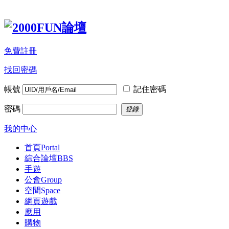
免費註冊
找回密碼
帳號
記住密碼
密碼
登錄
我的中心
首頁
Portal
綜合論壇
BBS
手遊
公會
Group
空間
Space
網頁遊戲
應用
購物