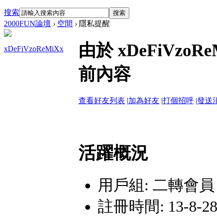
搜索
搜索
2000FUN論壇
›
空間
›
隱私提醒
由於 xDeFiVz
xDeFiVzoReMiXx
前內容
查看好友列表
|
加為好友
|
打個招呼
|
發送
活躍概況
用戶組:
二轉會員
註冊時間: 13-8-28 