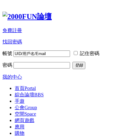
免費註冊
找回密碼
帳號
記住密碼
密碼
登錄
我的中心
首頁
Portal
綜合論壇
BBS
手遊
公會
Group
空間
Space
網頁遊戲
應用
購物