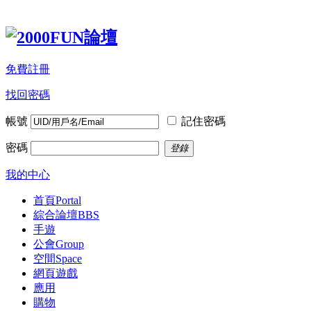
免費註冊
找回密碼
帳號
記住密碼
密碼
登錄
我的中心
首頁
Portal
綜合論壇
BBS
手遊
公會
Group
空間
Space
網頁遊戲
應用
購物