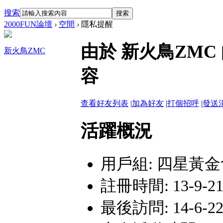
搜索
搜索
2000FUN論壇
›
空間
›
隱私提醒
由於 新火鳥ZM
新火鳥ZMC
容
查看好友列表
|
加為好友
|
打個招呼
|
發送
活躍概況
用戶組:
四星黃金
註冊時間: 13-9-21 
最後訪問: 14-6-22 