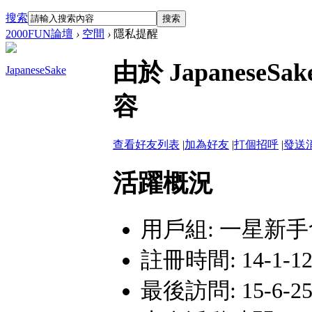
搜索
搜索
2000FUN論壇
›
空間
›
隱私提醒
由於 Japanes
JapaneseSake
容
查看好友列表
|
加為好友
|
打個招呼
|
發送
活躍概況
用戶組:
一星新手
註冊時間: 14-1-12 
最後訪問: 15-6-25 