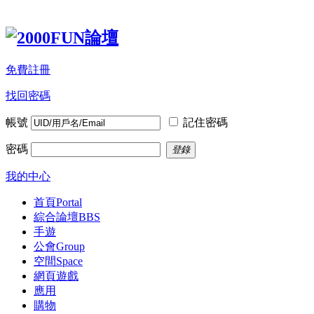
免費註冊
找回密碼
帳號
記住密碼
密碼
登錄
我的中心
首頁
Portal
綜合論壇
BBS
手遊
公會
Group
空間
Space
網頁遊戲
應用
購物