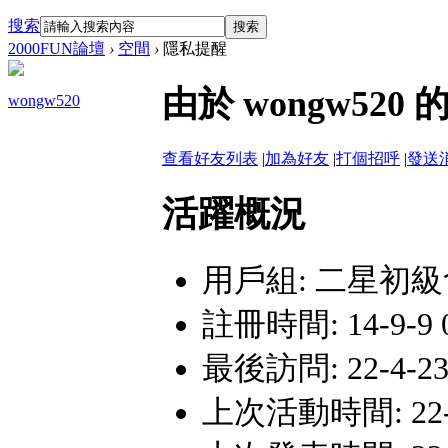
搜索
搜索
2000FUN論壇
›
空間
›
隱私提醒
由於 wongw5
wongw520
查看好友列表
|
加為好友
|
打個招呼
|
發送
活躍概況
用戶組:
二星初級
註冊時間: 14-9-9 0
最後訪問: 22-4-23
上次活動時間: 22-4-