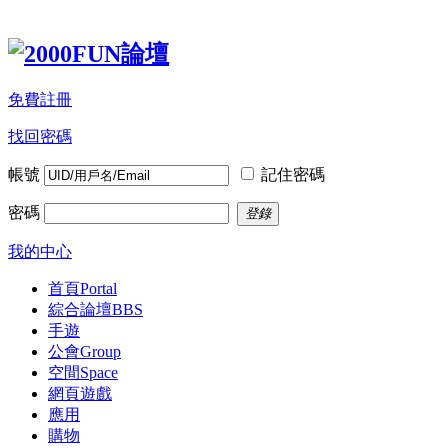
免費註冊
找回密碼
帳號
記住密碼
密碼
登錄
我的中心
首頁
Portal
綜合論壇
BBS
手遊
公會
Group
空間
Space
網頁遊戲
應用
購物