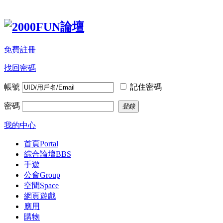
免費註冊
找回密碼
帳號
記住密碼
密碼
登錄
我的中心
首頁
Portal
綜合論壇
BBS
手遊
公會
Group
空間
Space
網頁遊戲
應用
購物