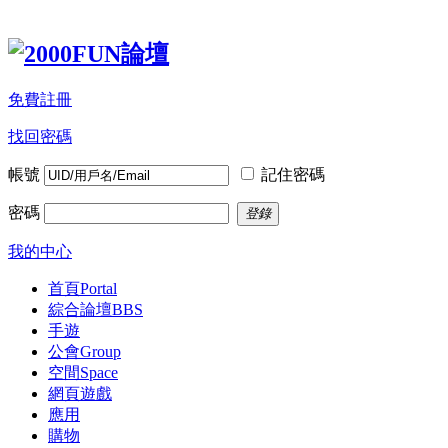
免費註冊
找回密碼
帳號
記住密碼
密碼
登錄
我的中心
首頁
Portal
綜合論壇
BBS
手遊
公會
Group
空間
Space
網頁遊戲
應用
購物