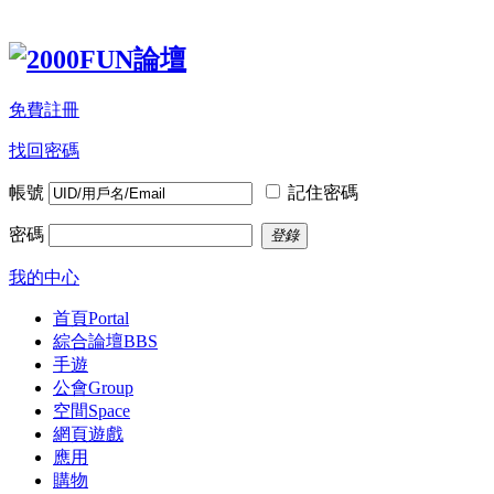
免費註冊
找回密碼
帳號
記住密碼
密碼
登錄
我的中心
首頁
Portal
綜合論壇
BBS
手遊
公會
Group
空間
Space
網頁遊戲
應用
購物