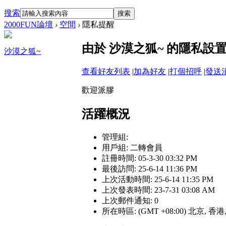
搜索
搜索
2000FUN論壇
›
空間
›
隱私提醒
由於 沙漠之狐~ 的隱私設
沙漠之狐~
查看好友列表
|
加為好友
|
打個招呼
|
發送
歡迎派膠
活躍概況
管理組:
用戶組:
二轉會員
註冊時間: 05-3-30 03:32 PM
最後訪問: 25-6-14 11:36 PM
上次活動時間: 25-6-14 11:35 PM
上次發表時間: 23-7-31 03:08 AM
上次郵件通知: 0
所在時區: (GMT +08:00) 北京, 香