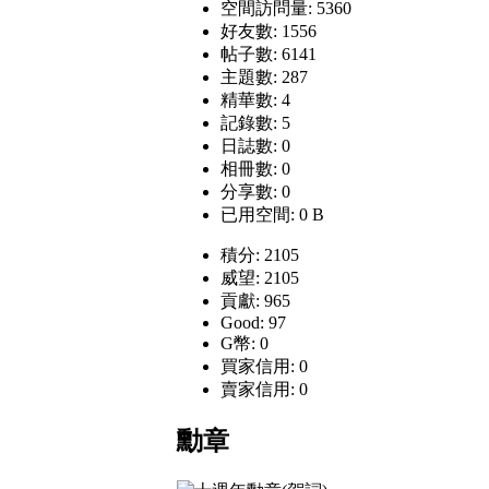
空間訪問量: 5360
好友數: 1556
帖子數: 6141
主題數: 287
精華數: 4
記錄數: 5
日誌數: 0
相冊數: 0
分享數: 0
已用空間: 0 B
積分: 2105
威望: 2105
貢獻: 965
Good: 97
G幣: 0
買家信用: 0
賣家信用: 0
勳章