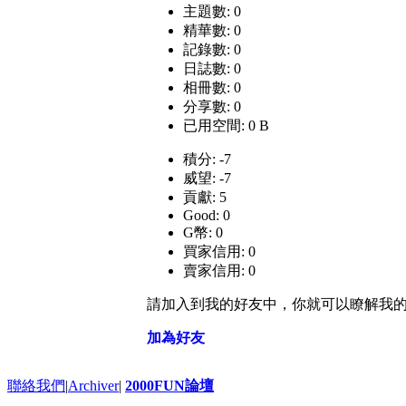
主題數: 0
精華數: 0
記錄數: 0
日誌數: 0
相冊數: 0
分享數: 0
已用空間: 0 B
積分: -7
威望: -7
貢獻: 5
Good: 0
G幣: 0
買家信用: 0
賣家信用: 0
請加入到我的好友中，你就可以瞭解我
加為好友
聯絡我們
|
Archiver
|
2000FUN論壇