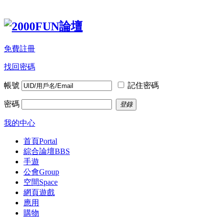
免費註冊
找回密碼
帳號
記住密碼
密碼
登錄
我的中心
首頁
Portal
綜合論壇
BBS
手遊
公會
Group
空間
Space
網頁遊戲
應用
購物