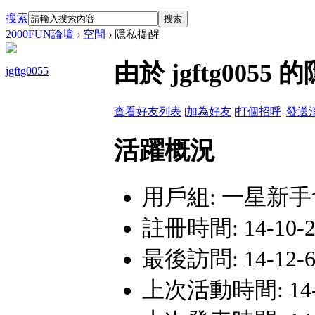
搜索
搜索
2000FUN論壇
›
空間
›
隱私提醒
由於 jgftg00
jgftg0055
查看好友列表
|
加為好友
|
打個招呼
|
發送
活躍概況
用戶組:
一星新手
註冊時間: 14-10-29
最後訪問: 14-12-6 
上次活動時間: 14-12