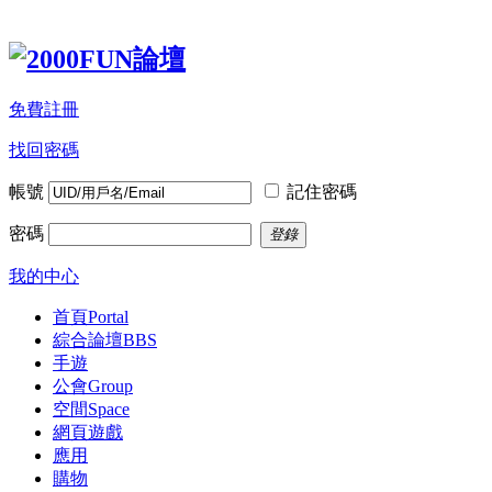
免費註冊
找回密碼
帳號
記住密碼
密碼
登錄
我的中心
首頁
Portal
綜合論壇
BBS
手遊
公會
Group
空間
Space
網頁遊戲
應用
購物