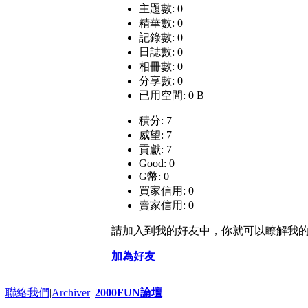
主題數: 0
精華數: 0
記錄數: 0
日誌數: 0
相冊數: 0
分享數: 0
已用空間: 0 B
積分: 7
威望: 7
貢獻: 7
Good: 0
G幣: 0
買家信用: 0
賣家信用: 0
請加入到我的好友中，你就可以瞭解我
加為好友
聯絡我們
|
Archiver
|
2000FUN論壇