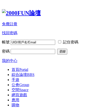
免費註冊
找回密碼
帳號
記住密碼
密碼
登錄
我的中心
首頁
Portal
綜合論壇
BBS
手遊
公會
Group
空間
Space
網頁遊戲
應用
購物