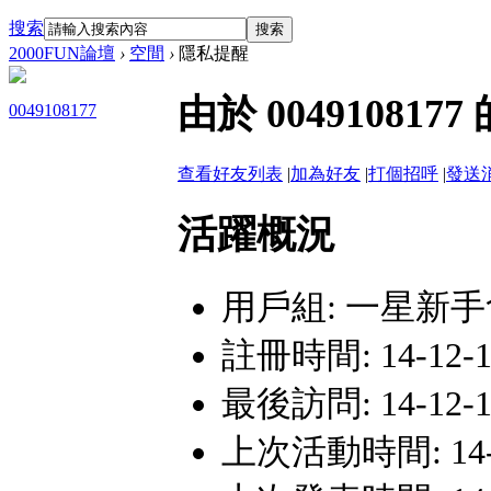
搜索
搜索
2000FUN論壇
›
空間
›
隱私提醒
由於 0049108
0049108177
查看好友列表
|
加為好友
|
打個招呼
|
發送
活躍概況
用戶組:
一星新手
註冊時間: 14-12-16
最後訪問: 14-12-16
上次活動時間: 14-12