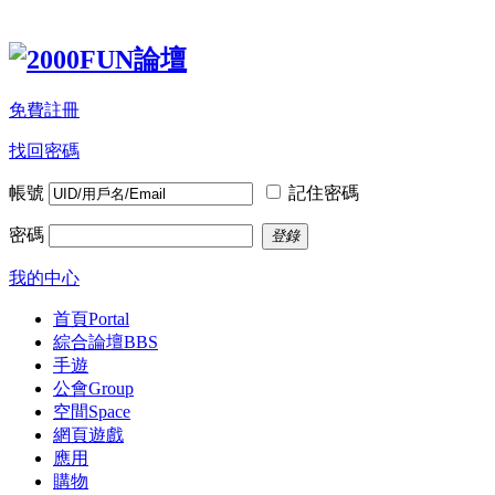
免費註冊
找回密碼
帳號
記住密碼
密碼
登錄
我的中心
首頁
Portal
綜合論壇
BBS
手遊
公會
Group
空間
Space
網頁遊戲
應用
購物