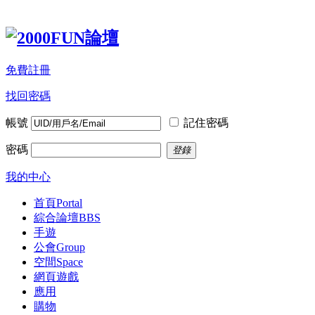
免費註冊
找回密碼
帳號
記住密碼
密碼
登錄
我的中心
首頁
Portal
綜合論壇
BBS
手遊
公會
Group
空間
Space
網頁遊戲
應用
購物