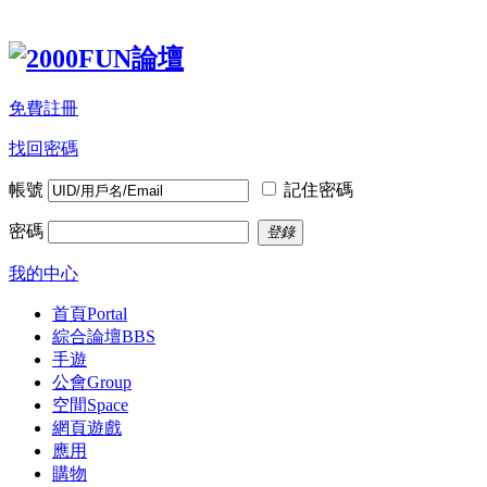
免費註冊
找回密碼
帳號
記住密碼
密碼
登錄
我的中心
首頁
Portal
綜合論壇
BBS
手遊
公會
Group
空間
Space
網頁遊戲
應用
購物