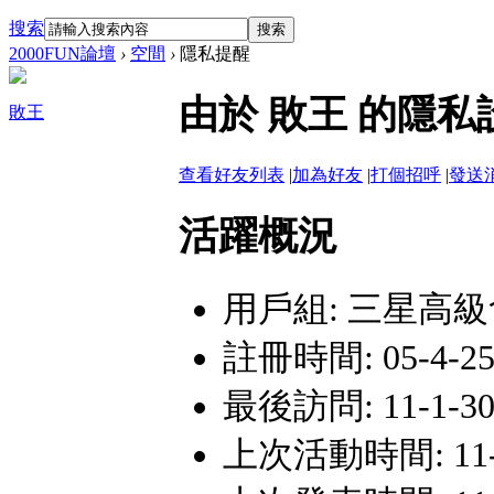
搜索
搜索
2000FUN論壇
›
空間
›
隱私提醒
由於 敗王 的隱
敗王
查看好友列表
|
加為好友
|
打個招呼
|
發送
活躍概況
用戶組:
三星高級
註冊時間: 05-4-25 
最後訪問: 11-1-30
上次活動時間: 11-1-