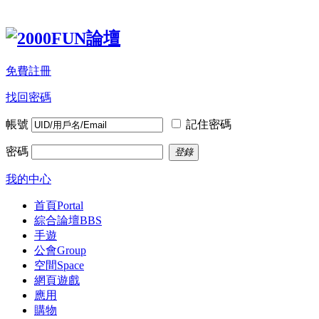
免費註冊
找回密碼
帳號
記住密碼
密碼
登錄
我的中心
首頁
Portal
綜合論壇
BBS
手遊
公會
Group
空間
Space
網頁遊戲
應用
購物