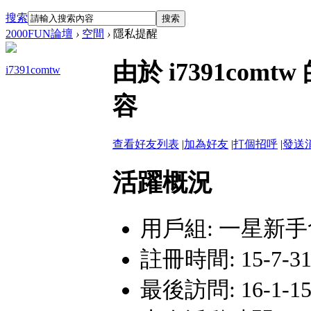
搜索
搜索
2000FUN論壇
›
空間
›
隱私提醒
由於 i7391co
i7391comtw
容
查看好友列表
|
加為好友
|
打個招呼
|
發送
活躍概況
用戶組:
一星新手
註冊時間: 15-7-31 
最後訪問: 16-1-15 