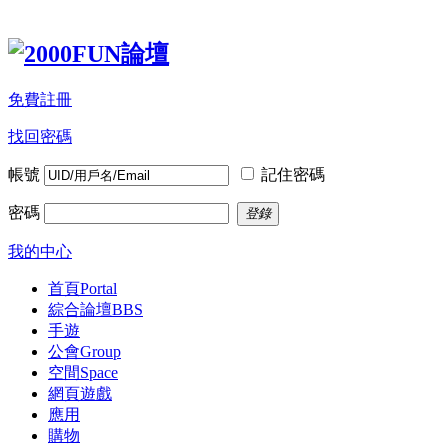
免費註冊
找回密碼
帳號
記住密碼
密碼
登錄
我的中心
首頁
Portal
綜合論壇
BBS
手遊
公會
Group
空間
Space
網頁遊戲
應用
購物