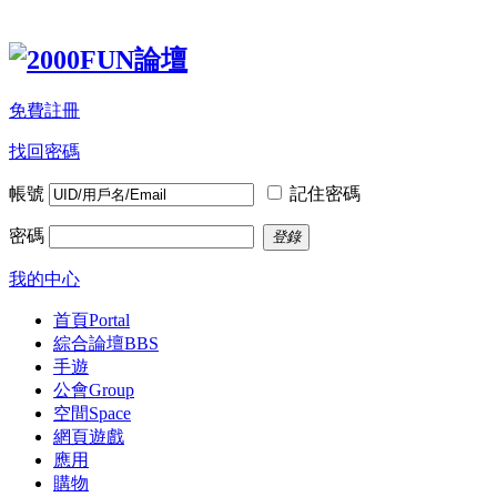
免費註冊
找回密碼
帳號
記住密碼
密碼
登錄
我的中心
首頁
Portal
綜合論壇
BBS
手遊
公會
Group
空間
Space
網頁遊戲
應用
購物