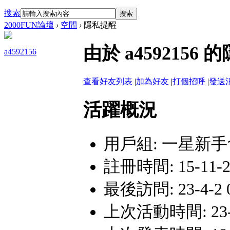
搜索
搜索
2000FUN論壇
›
空間
›
隱私提醒
由於 a45921
a4592156
查看好友列表
|
加為好友
|
打個招呼
|
發送
活躍概況
用戶組:
一星新手
註冊時間: 15-11-23
最後訪問: 23-4-2 0
上次活動時間: 23-4-