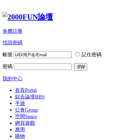
免費註冊
找回密碼
帳號
記住密碼
密碼
登錄
我的中心
首頁
Portal
綜合論壇
BBS
手遊
公會
Group
空間
Space
網頁遊戲
應用
購物