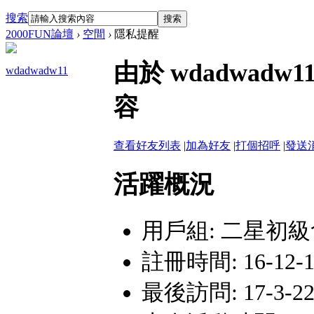
搜索
搜索
2000FUN論壇
›
空間
›
隱私提醒
由於 wdadwa
wdadwadw11
容
查看好友列表
|
加為好友
|
打個招呼
|
發送
活躍概況
用戶組:
二星初級
註冊時間: 16-12-17
最後訪問: 17-3-22 