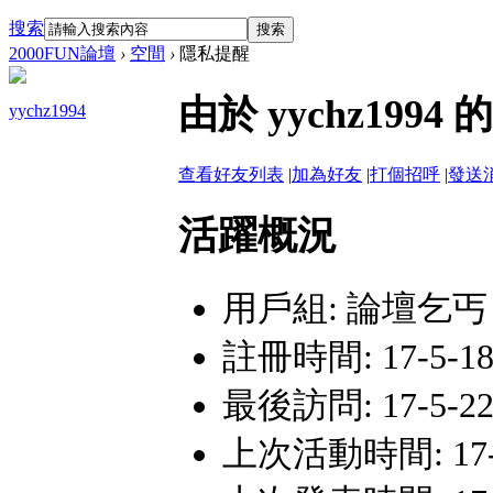
搜索
搜索
2000FUN論壇
›
空間
›
隱私提醒
由於 yychz19
yychz1994
查看好友列表
|
加為好友
|
打個招呼
|
發送
活躍概況
用戶組:
論壇乞丐
註冊時間: 17-5-18
最後訪問: 17-5-22 
上次活動時間: 17-5-