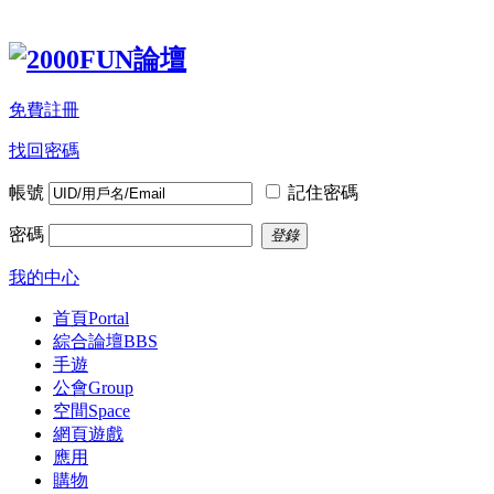
免費註冊
找回密碼
帳號
記住密碼
密碼
登錄
我的中心
首頁
Portal
綜合論壇
BBS
手遊
公會
Group
空間
Space
網頁遊戲
應用
購物