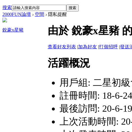
搜索
搜索
2000FUN論壇
›
空間
›
隱私提醒
由於 銳豪x星豬
銳豪x星豬
查看好友列表
|
加為好友
|
打個招呼
|
發送
活躍概況
用戶組:
二星初級
註冊時間: 18-6-24
最後訪問: 20-6-19 
上次活動時間: 20-6-