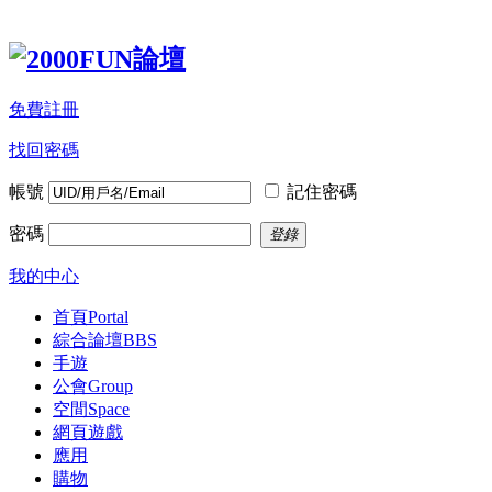
免費註冊
找回密碼
帳號
記住密碼
密碼
登錄
我的中心
首頁
Portal
綜合論壇
BBS
手遊
公會
Group
空間
Space
網頁遊戲
應用
購物