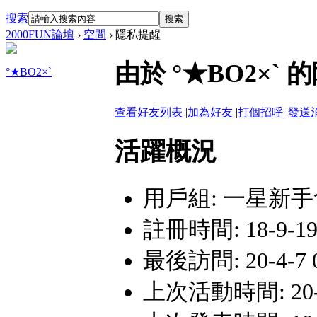
搜索
搜索
2000FUN論壇
›
空間
›
隱私提醒
由於 °★BO2×
°★BO2×`
查看好友列表
|
加為好友
|
打個招呼
|
發送
活躍概況
用戶組:
一星新手
註冊時間: 18-9-19 
最後訪問: 20-4-7 
上次活動時間: 20-4-