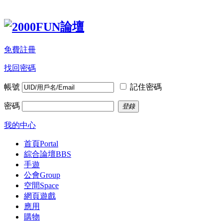
免費註冊
找回密碼
帳號
記住密碼
密碼
登錄
我的中心
首頁
Portal
綜合論壇
BBS
手遊
公會
Group
空間
Space
網頁遊戲
應用
購物