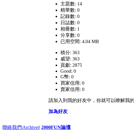
主題數: 14
精華數: 0
記錄數: 0
日誌數: 0
相冊數: 1
分享數: 0
已用空間: 4.04 MB
積分: 363
威望: 363
貢獻: 2875
Good: 0
G幣: 0
買家信用: 0
賣家信用: 0
請加入到我的好友中，你就可以瞭解我
加為好友
聯絡我們
|
Archiver
|
2000FUN論壇