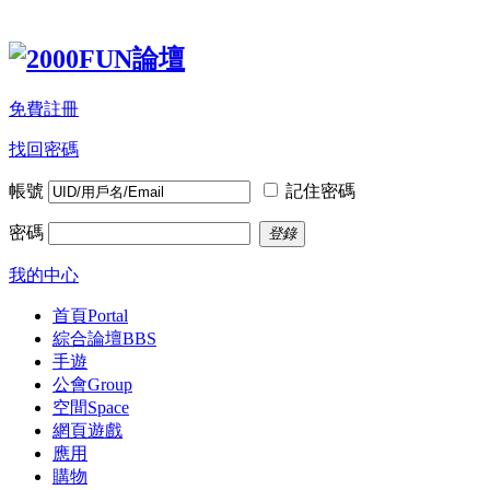
免費註冊
找回密碼
帳號
記住密碼
密碼
登錄
我的中心
首頁
Portal
綜合論壇
BBS
手遊
公會
Group
空間
Space
網頁遊戲
應用
購物