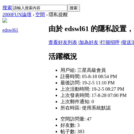
搜索
搜索
2000FUN論壇
›
空間
›
隱私提醒
由於 edswl61 的隱私
edswl61
查看好友列表
|
加為好友
|
打個招呼
|
發送
活躍概況
用戶組:
三星高級會員
註冊時間: 05-8-18 08:54 PM
最後訪問: 19-2-5 11:10 PM
上次活動時間: 19-2-5 08:27 PM
上次發表時間: 17-8-28 07:00 PM
上次郵件通知: 0
所在時區: 使用系統默認
空間訪問量: 47
好友數: 3
帖子數: 383