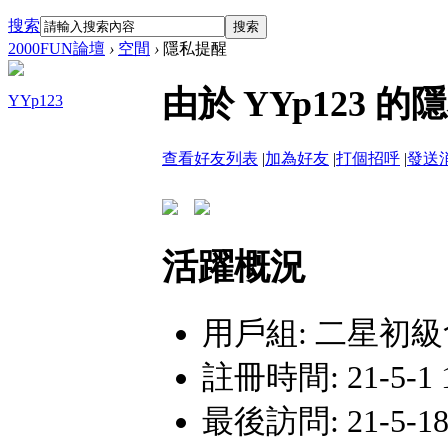
搜索
搜索
2000FUN論壇
›
空間
›
隱私提醒
由於 YYp123
YYp123
查看好友列表
|
加為好友
|
打個招呼
|
發送
活躍概況
用戶組:
二星初級
註冊時間: 21-5-1 
最後訪問: 21-5-18 