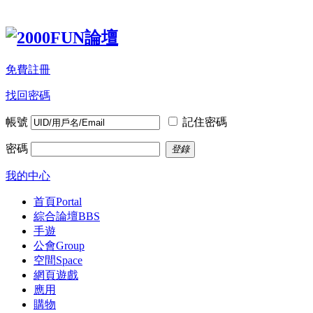
免費註冊
找回密碼
帳號
記住密碼
密碼
登錄
我的中心
首頁
Portal
綜合論壇
BBS
手遊
公會
Group
空間
Space
網頁遊戲
應用
購物