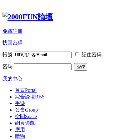
免費註冊
找回密碼
帳號
記住密碼
密碼
登錄
我的中心
首頁
Portal
綜合論壇
BBS
手遊
公會
Group
空間
Space
網頁遊戲
應用
購物