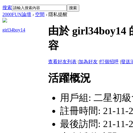
搜索
搜索
2000FUN論壇
›
空間
›
隱私提醒
由於 girl34b
girl34boy14
容
查看好友列表
|
加為好友
|
打個招呼
|
發送
活躍概況
用戶組:
二星初級
註冊時間: 21-11-24
最後訪問: 21-11-26