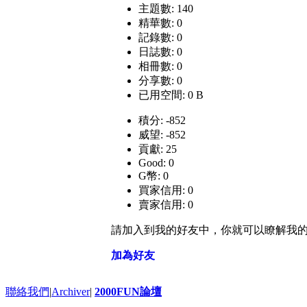
主題數: 140
精華數: 0
記錄數: 0
日誌數: 0
相冊數: 0
分享數: 0
已用空間: 0 B
積分: -852
威望: -852
貢獻: 25
Good: 0
G幣: 0
買家信用: 0
賣家信用: 0
請加入到我的好友中，你就可以瞭解我
加為好友
聯絡我們
|
Archiver
|
2000FUN論壇