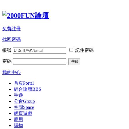
免費註冊
找回密碼
帳號
記住密碼
密碼
登錄
我的中心
首頁
Portal
綜合論壇
BBS
手遊
公會
Group
空間
Space
網頁遊戲
應用
購物