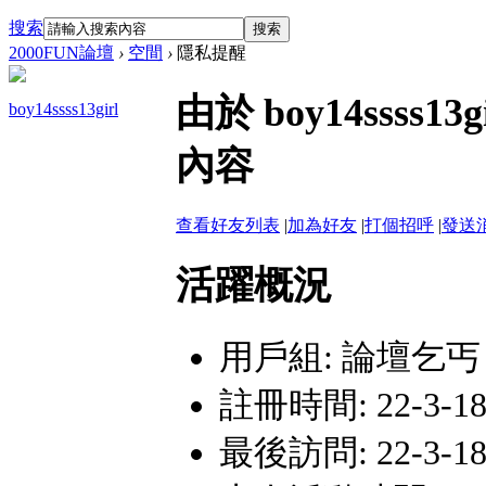
搜索
搜索
2000FUN論壇
›
空間
›
隱私提醒
由於 boy14sss
boy14ssss13girl
內容
查看好友列表
|
加為好友
|
打個招呼
|
發送
活躍概況
用戶組:
論壇乞丐
註冊時間: 22-3-18
最後訪問: 22-3-18 