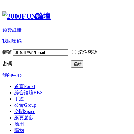
免費註冊
找回密碼
帳號
記住密碼
密碼
登錄
我的中心
首頁
Portal
綜合論壇
BBS
手遊
公會
Group
空間
Space
網頁遊戲
應用
購物