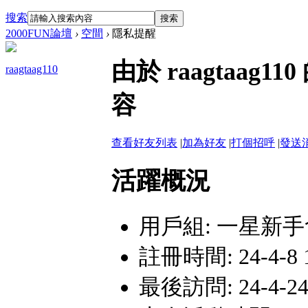
搜索
搜索
2000FUN論壇
›
空間
›
隱私提醒
由於 raagtaa
raagtaag110
容
查看好友列表
|
加為好友
|
打個招呼
|
發送
活躍概況
用戶組:
一星新手
註冊時間: 24-4-8 1
最後訪問: 24-4-24