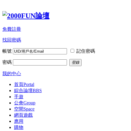
免費註冊
找回密碼
帳號
記住密碼
密碼
登錄
我的中心
首頁
Portal
綜合論壇
BBS
手遊
公會
Group
空間
Space
網頁遊戲
應用
購物