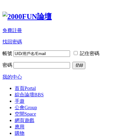
免費註冊
找回密碼
帳號
記住密碼
密碼
登錄
我的中心
首頁
Portal
綜合論壇
BBS
手遊
公會
Group
空間
Space
網頁遊戲
應用
購物