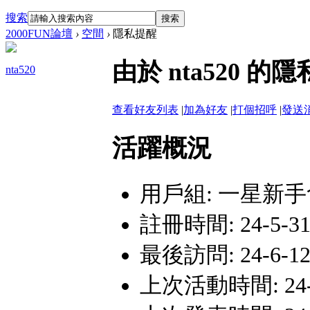
搜索
搜索
2000FUN論壇
›
空間
›
隱私提醒
由於 nta520
nta520
查看好友列表
|
加為好友
|
打個招呼
|
發送
活躍概況
用戶組:
一星新手
註冊時間: 24-5-31 
最後訪問: 24-6-12 
上次活動時間: 24-6-