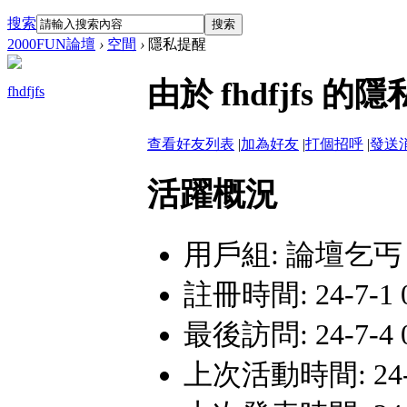
搜索
搜索
2000FUN論壇
›
空間
›
隱私提醒
由於 fhdfjfs
fhdfjfs
查看好友列表
|
加為好友
|
打個招呼
|
發送
活躍概況
用戶組:
論壇乞丐
註冊時間: 24-7-1 0
最後訪問: 24-7-4 0
上次活動時間: 24-7-