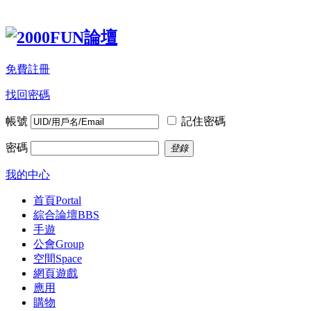
免費註冊
找回密碼
帳號
記住密碼
密碼
登錄
我的中心
首頁
Portal
綜合論壇
BBS
手遊
公會
Group
空間
Space
網頁遊戲
應用
購物