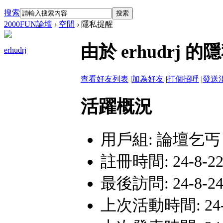
搜索
搜索
2000FUN論壇
›
空間
›
隱私提醒
由於 erhudr
erhudrj
查看好友列表
|
加為好友
|
打個招呼
|
發送
活躍概況
用戶組:
論壇乞丐
註冊時間: 24-8-22 
最後訪問: 24-8-24 
上次活動時間: 24-8-