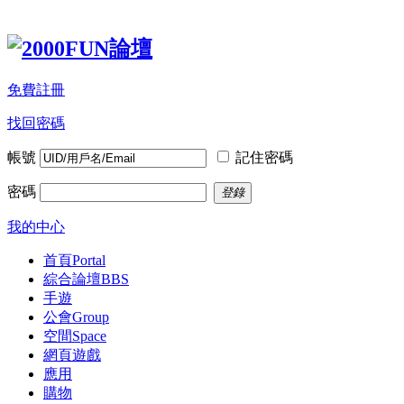
免費註冊
找回密碼
帳號
記住密碼
密碼
登錄
我的中心
首頁
Portal
綜合論壇
BBS
手遊
公會
Group
空間
Space
網頁遊戲
應用
購物