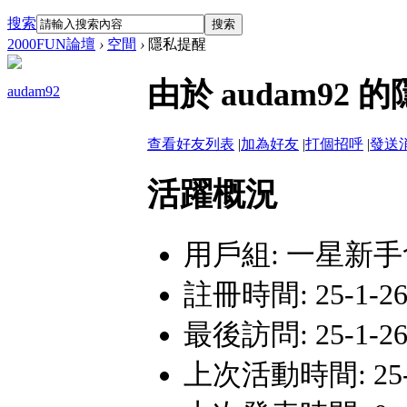
搜索
搜索
2000FUN論壇
›
空間
›
隱私提醒
由於 audam9
audam92
查看好友列表
|
加為好友
|
打個招呼
|
發送
活躍概況
用戶組:
一星新手
註冊時間: 25-1-26
最後訪問: 25-1-26
上次活動時間: 25-1-