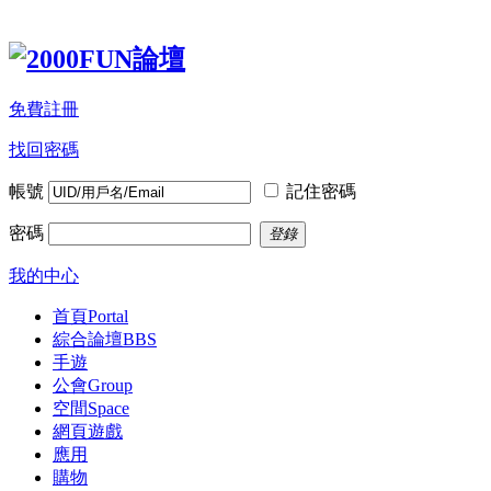
免費註冊
找回密碼
帳號
記住密碼
密碼
登錄
我的中心
首頁
Portal
綜合論壇
BBS
手遊
公會
Group
空間
Space
網頁遊戲
應用
購物