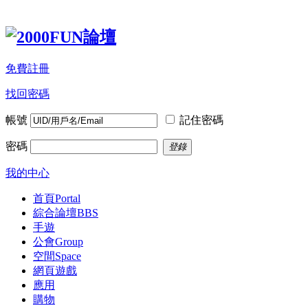
免費註冊
找回密碼
帳號
記住密碼
密碼
登錄
我的中心
首頁
Portal
綜合論壇
BBS
手遊
公會
Group
空間
Space
網頁遊戲
應用
購物