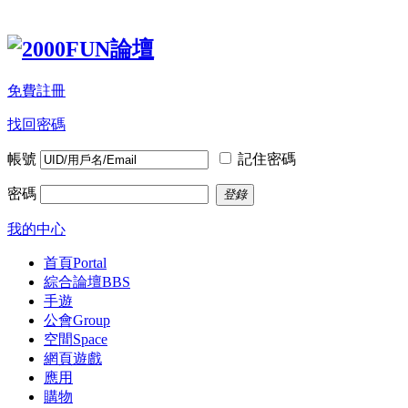
免費註冊
找回密碼
帳號
記住密碼
密碼
登錄
我的中心
首頁
Portal
綜合論壇
BBS
手遊
公會
Group
空間
Space
網頁遊戲
應用
購物