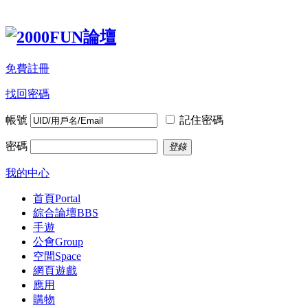
免費註冊
找回密碼
帳號
記住密碼
密碼
登錄
我的中心
首頁
Portal
綜合論壇
BBS
手遊
公會
Group
空間
Space
網頁遊戲
應用
購物