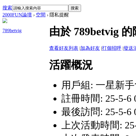
搜索
搜索
2000FUN論壇
›
空間
›
隱私提醒
由於 789betv
789betvig
查看好友列表
|
加為好友
|
打個招呼
|
發送
活躍概況
用戶組:
一星新手
註冊時間: 25-5-6 0
最後訪問: 25-5-6 0
上次活動時間: 25-5-