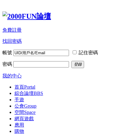
免費註冊
找回密碼
帳號
記住密碼
密碼
登錄
我的中心
首頁
Portal
綜合論壇
BBS
手遊
公會
Group
空間
Space
網頁遊戲
應用
購物