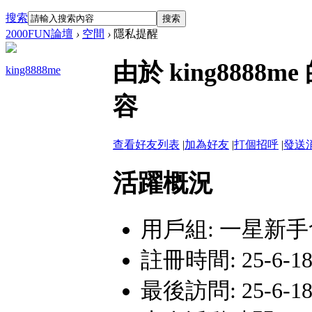
搜索
搜索
2000FUN論壇
›
空間
›
隱私提醒
由於 king888
king8888me
容
查看好友列表
|
加為好友
|
打個招呼
|
發送
活躍概況
用戶組:
一星新手
註冊時間: 25-6-18
最後訪問: 25-6-18