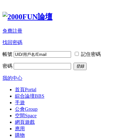
免費註冊
找回密碼
帳號
記住密碼
密碼
登錄
我的中心
首頁
Portal
綜合論壇
BBS
手遊
公會
Group
空間
Space
網頁遊戲
應用
購物