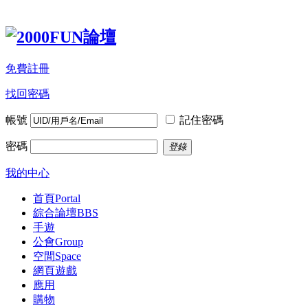
免費註冊
找回密碼
帳號
記住密碼
密碼
登錄
我的中心
首頁
Portal
綜合論壇
BBS
手遊
公會
Group
空間
Space
網頁遊戲
應用
購物