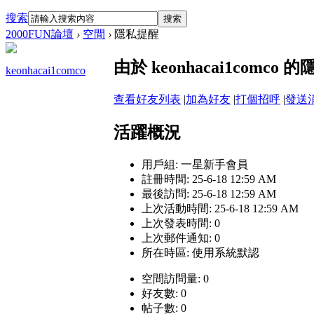
搜索
搜索
2000FUN論壇
›
空間
›
隱私提醒
由於 keonhacai1com
keonhacai1comco
查看好友列表
|
加為好友
|
打個招呼
|
發送
活躍概況
用戶組:
一星新手會員
註冊時間: 25-6-18 12:59 AM
最後訪問: 25-6-18 12:59 AM
上次活動時間: 25-6-18 12:59 AM
上次發表時間: 0
上次郵件通知: 0
所在時區: 使用系統默認
空間訪問量: 0
好友數: 0
帖子數: 0