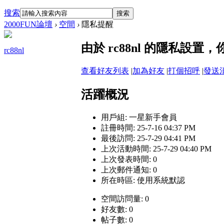
搜索
搜索
2000FUN論壇
›
空間
›
隱私提醒
由於 rc88nl 的隱私設
rc88nl
查看好友列表
|
加為好友
|
打個招呼
|
發送
活躍概況
用戶組:
一星新手會員
註冊時間: 25-7-16 04:37 PM
最後訪問: 25-7-29 04:41 PM
上次活動時間: 25-7-29 04:40 PM
上次發表時間: 0
上次郵件通知: 0
所在時區: 使用系統默認
空間訪問量: 0
好友數: 0
帖子數: 0