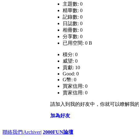
主題數: 0
精華數: 0
記錄數: 0
日誌數: 0
相冊數: 0
分享數: 0
已用空間: 0 B
積分: 0
威望: 0
貢獻: 10
Good: 0
G幣: 0
買家信用: 0
賣家信用: 0
請加入到我的好友中，你就可以瞭解我
加為好友
聯絡我們
|
Archiver
|
2000FUN論壇