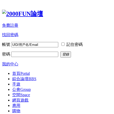
免費註冊
找回密碼
帳號
記住密碼
密碼
登錄
我的中心
首頁
Portal
綜合論壇
BBS
手遊
公會
Group
空間
Space
網頁遊戲
應用
購物