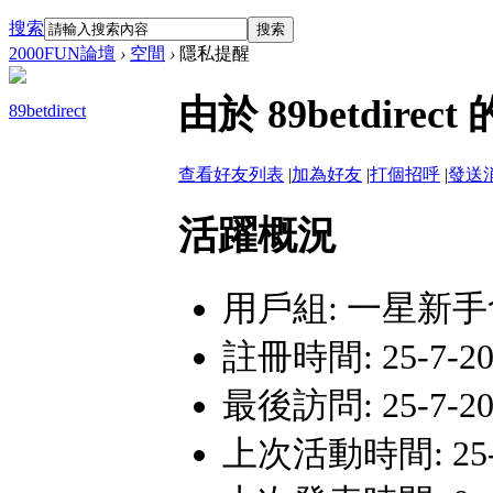
搜索
搜索
2000FUN論壇
›
空間
›
隱私提醒
由於 89betdi
89betdirect
查看好友列表
|
加為好友
|
打個招呼
|
發送
活躍概況
用戶組:
一星新手
註冊時間: 25-7-20
最後訪問: 25-7-20
上次活動時間: 25-7-