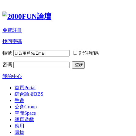
免費註冊
找回密碼
帳號
記住密碼
密碼
登錄
我的中心
首頁
Portal
綜合論壇
BBS
手遊
公會
Group
空間
Space
網頁遊戲
應用
購物