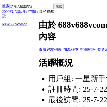
搜索
搜索
2000FUN論壇
›
空間
›
隱私提醒
由於 688v688
688v688vcombr
內容
查看好友列表
|
加為好友
|
打個招呼
|
發送
活躍概況
用戶組:
一星新手
註冊時間: 25-7-22 
最後訪問: 25-7-22 