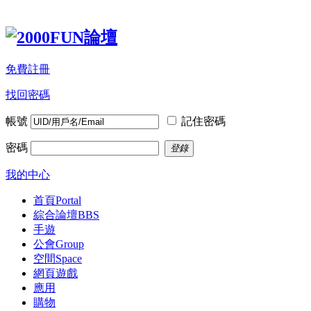
免費註冊
找回密碼
帳號
記住密碼
密碼
登錄
我的中心
首頁
Portal
綜合論壇
BBS
手遊
公會
Group
空間
Space
網頁遊戲
應用
購物