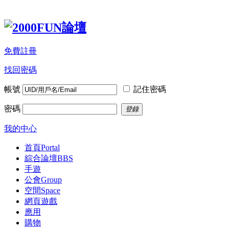
免費註冊
找回密碼
帳號
記住密碼
密碼
登錄
我的中心
首頁
Portal
綜合論壇
BBS
手遊
公會
Group
空間
Space
網頁遊戲
應用
購物