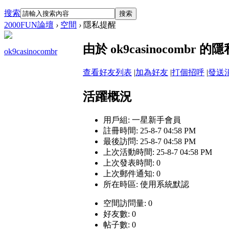
搜索
搜索
2000FUN論壇
›
空間
›
隱私提醒
由於 ok9casinocomb
ok9casinocombr
查看好友列表
|
加為好友
|
打個招呼
|
發送
活躍概況
用戶組:
一星新手會員
註冊時間: 25-8-7 04:58 PM
最後訪問: 25-8-7 04:58 PM
上次活動時間: 25-8-7 04:58 PM
上次發表時間: 0
上次郵件通知: 0
所在時區: 使用系統默認
空間訪問量: 0
好友數: 0
帖子數: 0