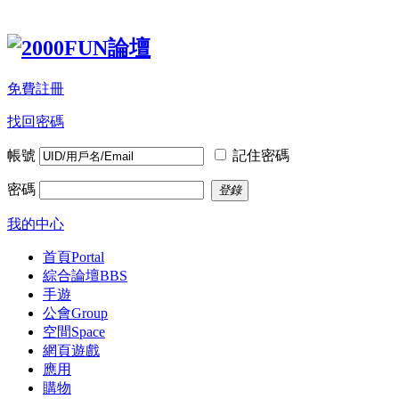
免費註冊
找回密碼
帳號
記住密碼
密碼
登錄
我的中心
首頁
Portal
綜合論壇
BBS
手遊
公會
Group
空間
Space
網頁遊戲
應用
購物