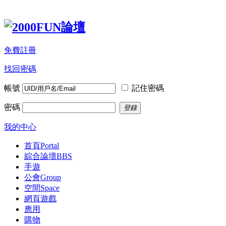
免費註冊
找回密碼
帳號
記住密碼
密碼
登錄
我的中心
首頁
Portal
綜合論壇
BBS
手遊
公會
Group
空間
Space
網頁遊戲
應用
購物