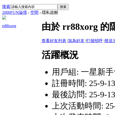
搜索
搜索
2000FUN論壇
›
空間
›
隱私提醒
由於 rr88xor
rr88xorg
查看好友列表
|
加為好友
|
打個招呼
|
發送
活躍概況
用戶組:
一星新手
註冊時間: 25-9-13 
最後訪問: 25-9-13 
上次活動時間: 25-9-