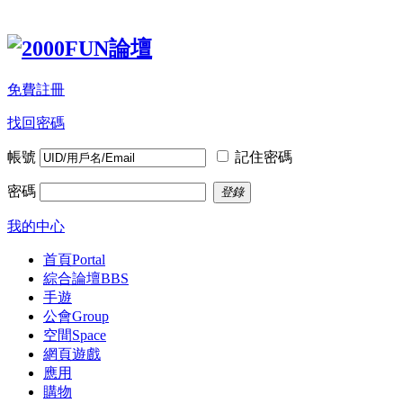
免費註冊
找回密碼
帳號
記住密碼
密碼
登錄
我的中心
首頁
Portal
綜合論壇
BBS
手遊
公會
Group
空間
Space
網頁遊戲
應用
購物